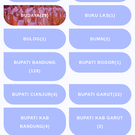
BUDAYA
(29)
BUKU LKS
(1)
BULOG
(1)
BUMN
(2)
BUPATI BANDUNG
BUPATI BOGOR
(1)
(128)
BUPATI CIANJUR
(4)
BUPATI GARUT
(22)
BUPATI KAB
BUPATI KAB GARUT
BANDUNG
(4)
(2)