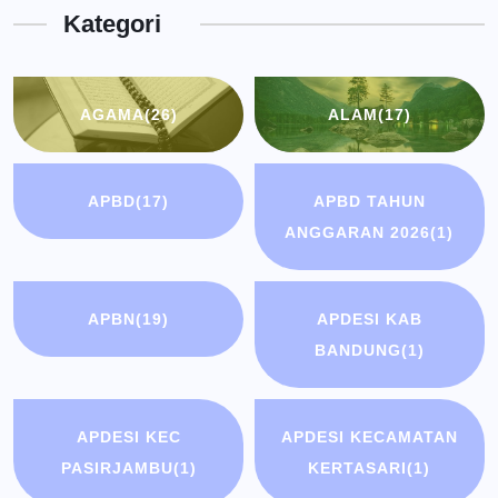
Kategori
Bandung
AGAMA
(26)
ALAM
(17)
APBD
(17)
APBD TAHUN
ANGGARAN 2026
(1)
APBN
(19)
APDESI KAB
BANDUNG
(1)
APDESI KEC
APDESI KECAMATAN
PASIRJAMBU
(1)
KERTASARI
(1)