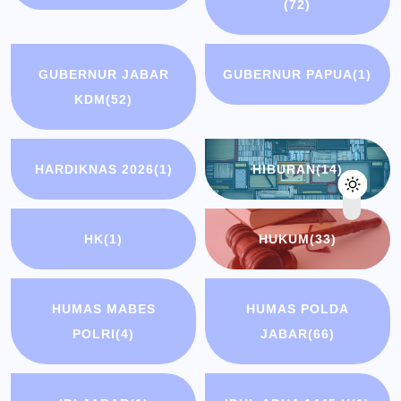
(72)
GUBERNUR JABAR
GUBERNUR PAPUA
(1)
KDM
(52)
HARDIKNAS 2026
(1)
HIBURAN
(14)
HK
(1)
HUKUM
(33)
HUMAS MABES
HUMAS POLDA
POLRI
(4)
JABAR
(66)