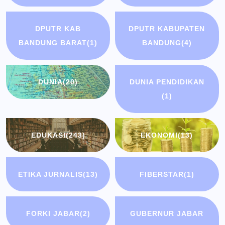
DPUTR KAB
DPUTR KABUPATEN
BANDUNG BARAT
(1)
BANDUNG
(4)
DUNIA
(20)
DUNIA PENDIDIKAN
(1)
EDUKASI
(243)
EKONOMI
(13)
ETIKA JURNALIS
(13)
FIBERSTAR
(1)
FORKI JABAR
(2)
GUBERNUR JABAR