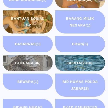
BANTUAN SOSIAL
BARANG MILIK
(64)
NEGARA
(1)
BASARNAS
(1)
BBWS
(6)
BENCANA
(36)
BERITA
(2315)
BEWARA
(1)
BID HUMAS POLDA
JABAR
(2)
BIDANG HUMAS
BKAD KABUPATEN