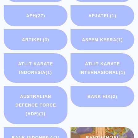
APH
(27)
APJATEL
(1)
ARTIKEL
(3)
ASPEM KESRA
(1)
ATLIT KARATE
ATLIT KARATE
INDONESIA
(1)
INTERNASIONAL
(1)
AUSTRALIAN
BANK HIK
(2)
DEFENCE FORCE
(ADF)
(1)
BANK INDONESIA
(1)
BANTUAN
(35)