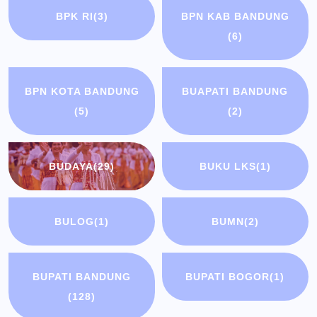
BPK RI
(3)
BPN KAB BANDUNG
(6)
BPN KOTA BANDUNG
BUAPATI BANDUNG
(5)
(2)
BUDAYA
(29)
BUKU LKS
(1)
BULOG
(1)
BUMN
(2)
BUPATI BANDUNG
BUPATI BOGOR
(1)
(128)