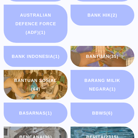
AUSTRALIAN
BANK HIK
(2)
DEFENCE FORCE
(ADF)
(1)
BANK INDONESIA
(1)
BANTUAN
(35)
BANTUAN SOSIAL
BARANG MILIK
(64)
NEGARA
(1)
BASARNAS
(1)
BBWS
(6)
BENCANA
(36)
BERITA
(2315)