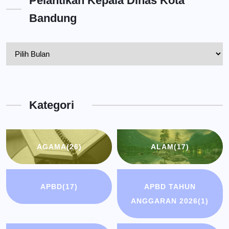
Pelantikan Kepala Dinas Kota
Bandung
Pelantikan
Kepala
Dinas
Kota
Kategori
Bandung
AGAMA
(26)
ALAM
(17)
APBD
(17)
APBD TAHUN
ANGGARAN 2026
(1)