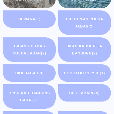
BEWARA
(1)
BID HUMAS POLDA
JABAR
(2)
BIDANG HUMAS
BKAD KABUPATEN
POLDA JABAR
(2)
BANDUNG
(2)
BKK JABAR
(3)
BOBOTOH PERSIB
(1)
BPBD KAB BANDUNG
BPK JABAR
(24)
BARAT
(1)