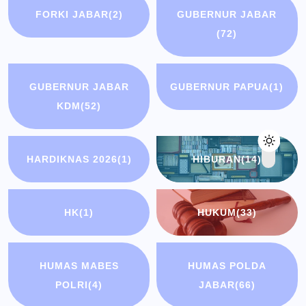
FORKI JABAR
(2)
GUBERNUR JABAR
(72)
GUBERNUR JABAR
GUBERNUR PAPUA
(1)
KDM
(52)
HARDIKNAS 2026
(1)
HIBURAN
(14)
HK
(1)
HUKUM
(33)
HUMAS MABES
HUMAS POLDA
POLRI
(4)
JABAR
(66)