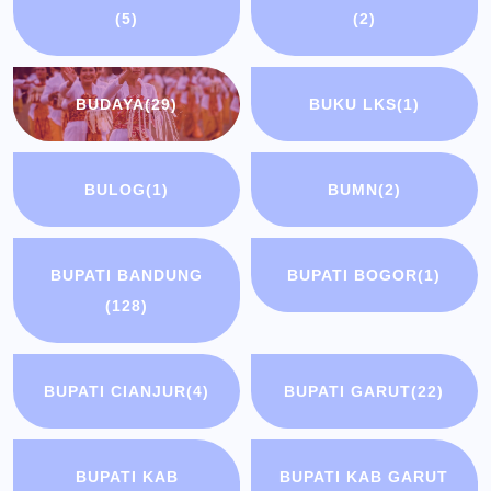
(5)
(2)
BUDAYA
(29)
BUKU LKS
(1)
BULOG
(1)
BUMN
(2)
BUPATI BANDUNG
BUPATI BOGOR
(1)
(128)
BUPATI CIANJUR
(4)
BUPATI GARUT
(22)
BUPATI KAB
BUPATI KAB GARUT