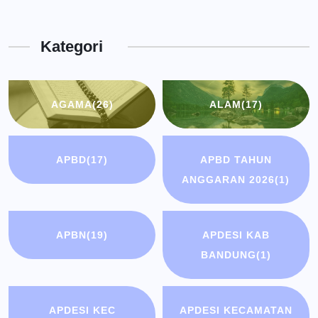
Dinas
Kota
Kategori
Bandung
AGAMA
(26)
ALAM
(17)
APBD
(17)
APBD TAHUN
ANGGARAN 2026
(1)
APBN
(19)
APDESI KAB
BANDUNG
(1)
APDESI KEC
APDESI KECAMATAN