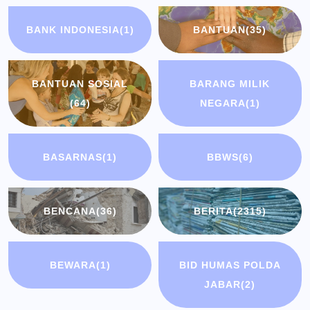
BANK INDONESIA
(1)
BANTUAN
(35)
BANTUAN SOSIAL
BARANG MILIK
(64)
NEGARA
(1)
BASARNAS
(1)
BBWS
(6)
BENCANA
(36)
BERITA
(2315)
BEWARA
(1)
BID HUMAS POLDA
JABAR
(2)