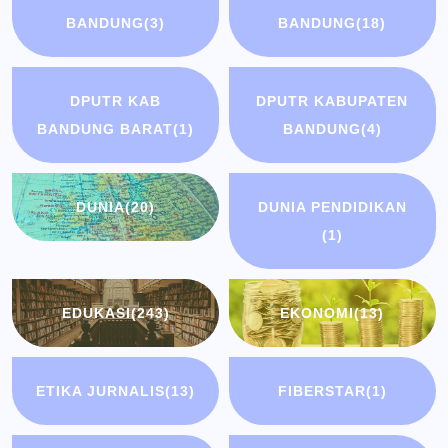
BANDUNG
(3)
BANDUNG
(18)
DPUTR KAB
DPUTR KABUPATEN
BANDUNG BARAT
(1)
BANDUNG
(4)
DUNIA
(20)
DUNIA PENDIDIKAN
(1)
EDUKASI
(243)
EKONOMI
(13)
ETIKA JURNALIS
(13)
FIBERSTAR
(1)