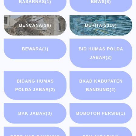
BASARNAS
(1)
BBWS
(6)
BENCANA
(36)
BERITA
(2316)
BEWARA
(1)
BID HUMAS POLDA
JABAR
(2)
BIDANG HUMAS
BKAD KABUPATEN
POLDA JABAR
(2)
BANDUNG
(2)
BKK JABAR
(3)
BOBOTOH PERSIB
(1)