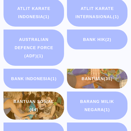
ATLIT KARATE
ATLIT KARATE
INDONESIA
(1)
INTERNASIONAL
(1)
AUSTRALIAN
BANK HIK
(2)
DEFENCE FORCE
(ADF)
(1)
BANK INDONESIA
(1)
BANTUAN
(35)
BANTUAN SOSIAL
BARANG MILIK
(64)
NEGARA
(1)