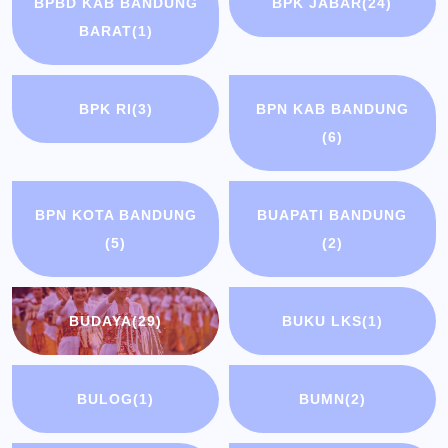
BPBD KAB BANDUNG
BPK JABAR
(24)
BARAT
(1)
BPK RI
(3)
BPN KAB BANDUNG
(6)
BPN KOTA BANDUNG
BUAPATI BANDUNG
(5)
(2)
BUDAYA
(29)
BUKU LKS
(1)
BULOG
(1)
BUMN
(2)