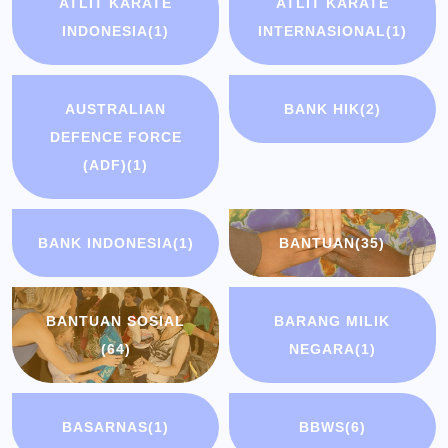
ATLIT KARATE
ATLIT KARATE
INDONESIA
(1)
INTERNASIONAL
(1)
AUSTRALIAN
BANK HIK
(2)
DEFENCE FORCE
(ADF)
(1)
BANK INDONESIA
(1)
BANTUAN
(35)
BANTUAN SOSIAL
BARANG MILIK
(64)
NEGARA
(1)
BASARNAS
(1)
BBWS
(6)