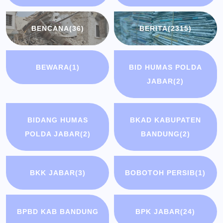
BENCANA
(36)
BERITA
(2315)
BEWARA
(1)
BID HUMAS POLDA
JABAR
(2)
BIDANG HUMAS
BKAD KABUPATEN
POLDA JABAR
(2)
BANDUNG
(2)
BKK JABAR
(3)
BOBOTOH PERSIB
(1)
BPBD KAB BANDUNG
BPK JABAR
(24)