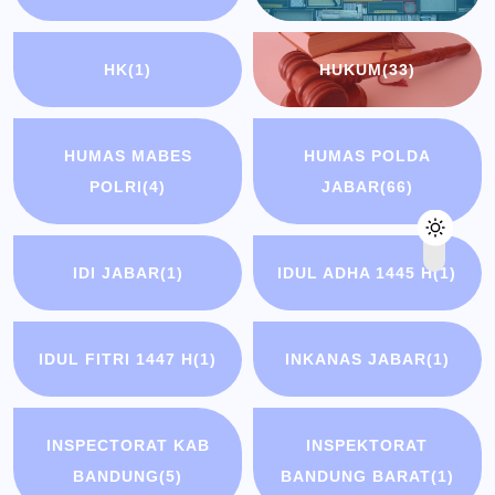
HK
(1)
HUKUM
(33)
HUMAS MABES
HUMAS POLDA
POLRI
(4)
JABAR
(66)
IDI JABAR
(1)
IDUL ADHA 1445 H
(1)
IDUL FITRI 1447 H
(1)
INKANAS JABAR
(1)
INSPECTORAT KAB
INSPEKTORAT
BANDUNG
(5)
BANDUNG BARAT
(1)