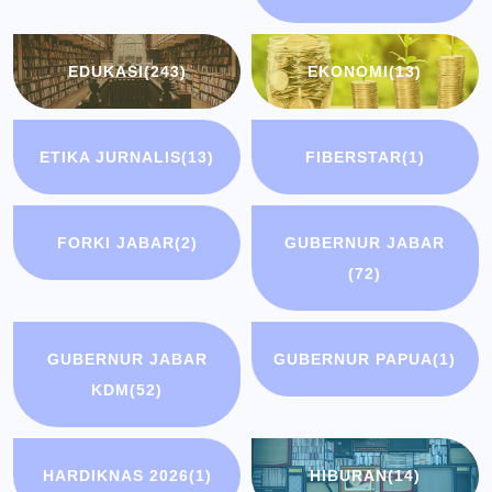
EDUKASI
(243)
EKONOMI
(13)
ETIKA JURNALIS
(13)
FIBERSTAR
(1)
FORKI JABAR
(2)
GUBERNUR JABAR
(72)
GUBERNUR JABAR
GUBERNUR PAPUA
(1)
KDM
(52)
HARDIKNAS 2026
(1)
HIBURAN
(14)