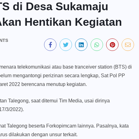
TS di Desa Sukamaju
Akan Hentikan Kegiatan
NTS
ra telekomunikasi atau base tranceiver station (BTS) di
lum mengantongi perizinan secara lengkap, Sat Pol PP
aret 2022 berencana menutup kegiatan.
an Talegong, saat ditemui Tim Media, usai dirinya
17/3/2022).
at Talegong beserta Forkopimcam lainnya. Pasalnya, kata
us dilakukan dengan unsur terkait.