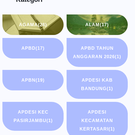
AGAMA
(26)
ALAM
(17)
APBD
(17)
APBD TAHUN
ANGGARAN 2026
(1)
APBN
(19)
APDESI KAB
BANDUNG
(1)
APDESI KEC
APDESI
PASIRJAMBU
(1)
KECAMATAN
KERTASARI
(1)