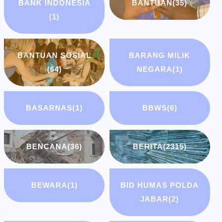
BANK INDONESIA
BANTUAN
(35)
(1)
BANTUAN SOSIAL
BARANG MILIK
(64)
NEGARA
(1)
BASARNAS
(1)
BBWS
(6)
BENCANA
(36)
BERITA
(2315)
BEWARA
(1)
BID HUMAS POLDA
JABAR
(2)