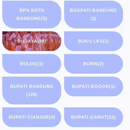
BPN KOTA
BUAPATI BANDUNG
BANDUNG
(5)
(2)
BUDAYA
(29)
BUKU LKS
(1)
BULOG
(1)
BUMN
(2)
BUPATI BANDUNG
BUPATI BOGOR
(1)
(128)
BUPATI CIANJUR
(4)
BUPATI GARUT
(22)