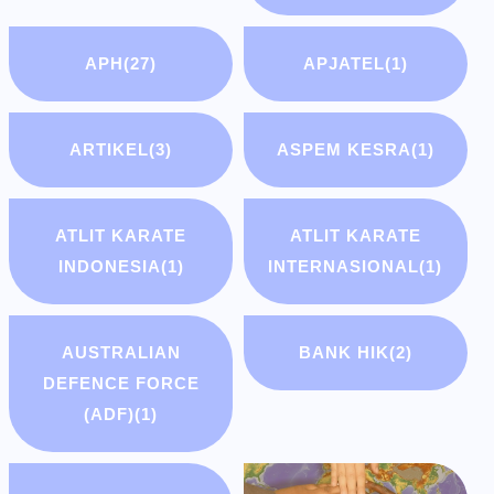
APH
(27)
APJATEL
(1)
ARTIKEL
(3)
ASPEM KESRA
(1)
ATLIT KARATE
ATLIT KARATE
INDONESIA
(1)
INTERNASIONAL
(1)
AUSTRALIAN
BANK HIK
(2)
DEFENCE FORCE
(ADF)
(1)