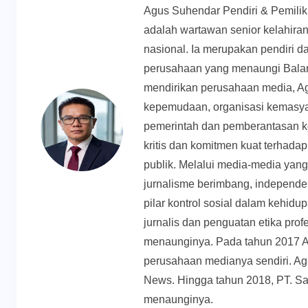
Agus Suhendar Pendiri & Pemili
adalah wartawan senior kelahiran
nasional. Ia merupakan pendiri d
perusahaan yang menaungi Balan
mendirikan perusahaan media, Ag
kepemudaan, organisasi kemasyar
pemerintah dan pemberantasan k
kritis dan komitmen kuat terhadap 
publik. Melalui media-media yan
jurnalisme berimbang, independen
pilar kontrol sosial dalam kehid
jurnalis dan penguatan etika prof
menaunginya. Pada tahun 2017 
perusahaan medianya sendiri. Ag
News. Hingga tahun 2018, PT. Sa
menaunginya.