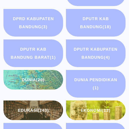
DPRD KABUPATEN
DPUTR KAB
BANDUNG
(3)
BANDUNG
(18)
DPUTR KAB
DPUTR KABUPATEN
BANDUNG BARAT
(1)
BANDUNG
(4)
DUNIA
(20)
DUNIA PENDIDIKAN
(1)
EDUKASI
(243)
EKONOMI
(13)