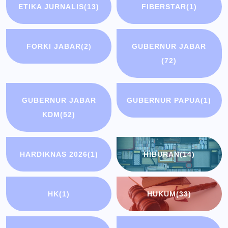
ETIKA JURNALIS
(13)
FIBERSTAR
(1)
FORKI JABAR
(2)
GUBERNUR JABAR
(72)
GUBERNUR JABAR
GUBERNUR PAPUA
(1)
KDM
(52)
HARDIKNAS 2026
(1)
HIBURAN
(14)
HK
(1)
HUKUM
(33)