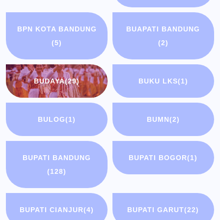
BPN KOTA BANDUNG
BUAPATI BANDUNG
(5)
(2)
BUDAYA
(29)
BUKU LKS
(1)
BULOG
(1)
BUMN
(2)
BUPATI BANDUNG
BUPATI BOGOR
(1)
(128)
BUPATI CIANJUR
(4)
BUPATI GARUT
(22)