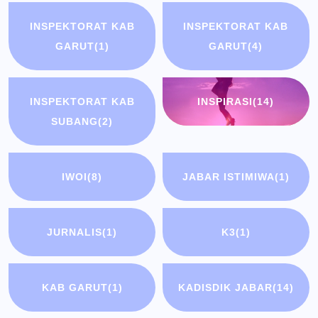
INSPEKTORAT KAB
INSPEKTORAT KAB
GARUT
(1)
GARUT
(4)
INSPEKTORAT KAB
INSPIRASI
(14)
SUBANG
(2)
IWOI
(8)
JABAR ISTIMIWA
(1)
JURNALIS
(1)
K3
(1)
KAB GARUT
(1)
KADISDIK JABAR
(14)