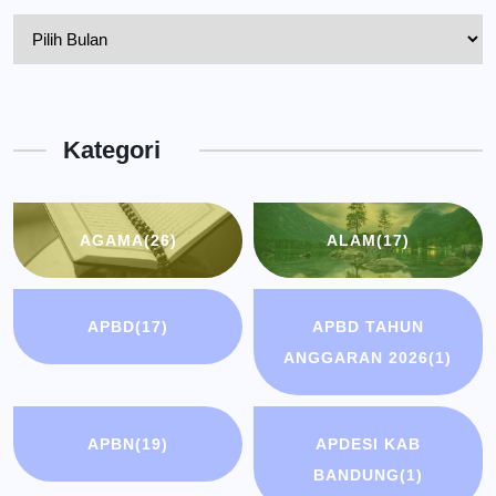
Pelantikan
Kepala
Dinas
Kota
Kategori
Bandung
AGAMA
(26)
ALAM
(17)
APBD
(17)
APBD TAHUN
ANGGARAN 2026
(1)
APBN
(19)
APDESI KAB
BANDUNG
(1)