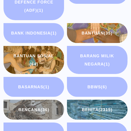
DEFENCE FORCE
(ADF)
(1)
BANK INDONESIA
(1)
BANTUAN
(35)
BANTUAN SOSIAL
BARANG MILIK
(64)
NEGARA
(1)
BASARNAS
(1)
BBWS
(6)
BENCANA
(36)
BERITA
(2315)