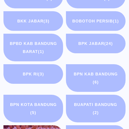
BKK JABAR
(3)
BOBOTOH PERSIB
(1)
BPBD KAB BANDUNG
BPK JABAR
(24)
BARAT
(1)
BPK RI
(3)
BPN KAB BANDUNG
(6)
BPN KOTA BANDUNG
BUAPATI BANDUNG
(5)
(2)