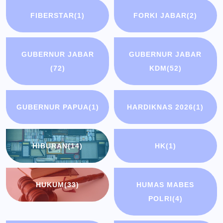
FIBERSTAR
(1)
FORKI JABAR
(2)
GUBERNUR JABAR
GUBERNUR JABAR
(72)
KDM
(52)
GUBERNUR PAPUA
(1)
HARDIKNAS 2026
(1)
HIBURAN
(14)
HK
(1)
HUKUM
(33)
HUMAS MABES
POLRI
(4)