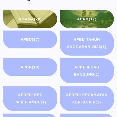
AGAMA
(26)
ALAM
(17)
APBD
(17)
APBD TAHUN
ANGGARAN 2026
(1)
APBN
(19)
APDESI KAB
BANDUNG
(1)
APDESI KEC
APDESI KECAMATAN
PASIRJAMBU
(1)
KERTASARI
(1)