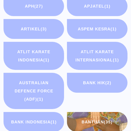
APH
(27)
APJATEL
(1)
ARTIKEL
(3)
ASPEM KESRA
(1)
ATLIT KARATE
ATLIT KARATE
INDONESIA
(1)
INTERNASIONAL
(1)
AUSTRALIAN
BANK HIK
(2)
DEFENCE FORCE
(ADF)
(1)
BANK INDONESIA
(1)
BANTUAN
(35)