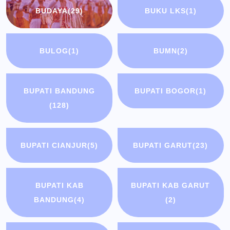
BUDAYA
(29)
BUKU LKS
(1)
BULOG
(1)
BUMN
(2)
BUPATI BANDUNG
BUPATI BOGOR
(1)
(128)
BUPATI CIANJUR
(5)
BUPATI GARUT
(23)
BUPATI KAB
BUPATI KAB GARUT
BANDUNG
(4)
(2)