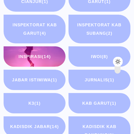
CIANJUR
(1)
GARUT
(1)
INSPEKTORAT KAB
INSPEKTORAT KAB
GARUT
(4)
SUBANG
(2)
INSPIRASI
(14)
IWOI
(8)
JABAR ISTIMIWA
(1)
JURNALIS
(1)
K3
(1)
KAB GARUT
(1)
KADISDIK JABAR
(14)
KADISDIK KAB