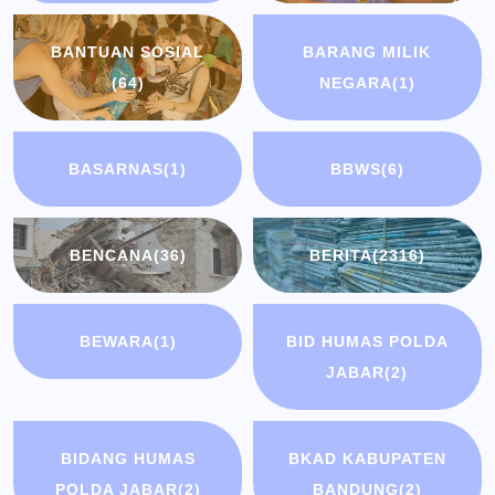
BANTUAN SOSIAL
BARANG MILIK
(64)
NEGARA
(1)
BASARNAS
(1)
BBWS
(6)
BENCANA
(36)
BERITA
(2316)
BEWARA
(1)
BID HUMAS POLDA
JABAR
(2)
BIDANG HUMAS
BKAD KABUPATEN
POLDA JABAR
(2)
BANDUNG
(2)