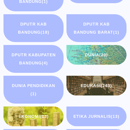
BANDUNG
(1)
DPUTR KAB
DPUTR KAB
BANDUNG
(18)
BANDUNG BARAT
(1)
DPUTR KABUPATEN
DUNIA
(20)
BANDUNG
(4)
DUNIA PENDIDIKAN
EDUKASI
(243)
(1)
EKONOMI
(13)
ETIKA JURNALIS
(13)