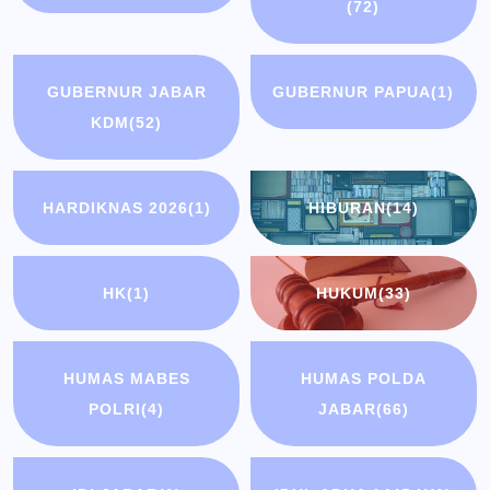
(72)
GUBERNUR JABAR
GUBERNUR PAPUA
(1)
KDM
(52)
HARDIKNAS 2026
(1)
HIBURAN
(14)
HK
(1)
HUKUM
(33)
HUMAS MABES
HUMAS POLDA
POLRI
(4)
JABAR
(66)