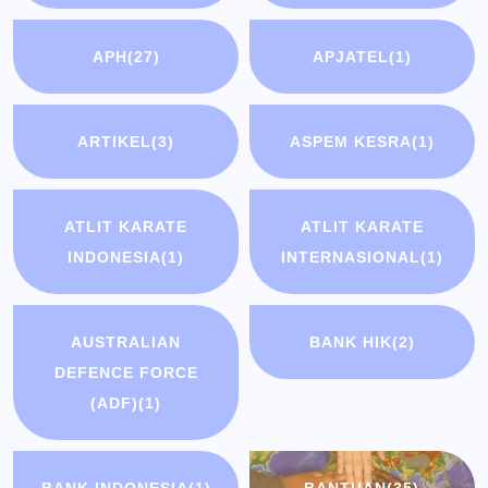
APH
(27)
APJATEL
(1)
ARTIKEL
(3)
ASPEM KESRA
(1)
ATLIT KARATE
ATLIT KARATE
INDONESIA
(1)
INTERNASIONAL
(1)
AUSTRALIAN
BANK HIK
(2)
DEFENCE FORCE
(ADF)
(1)