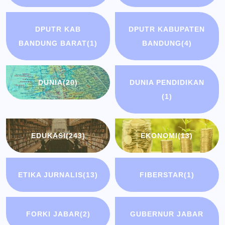
DPUTR KAB
DPUTR KABUPATEN
BANDUNG BARAT
(1)
BANDUNG
(4)
DUNIA
(20)
DUNIA PENDIDIKAN
(1)
EDUKASI
(243)
EKONOMI
(13)
ETIKA JURNALIS
(13)
FIBERSTAR
(1)
FORKI JABAR
(2)
GUBERNUR JABAR