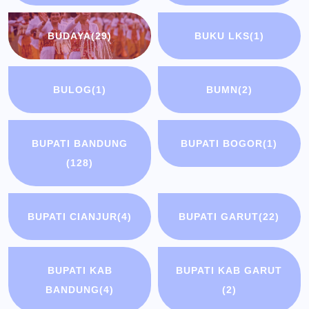
BUDAYA
(29)
BUKU LKS
(1)
BULOG
(1)
BUMN
(2)
BUPATI BANDUNG
BUPATI BOGOR
(1)
(128)
BUPATI CIANJUR
(4)
BUPATI GARUT
(22)
BUPATI KAB
BUPATI KAB GARUT
BANDUNG
(4)
(2)