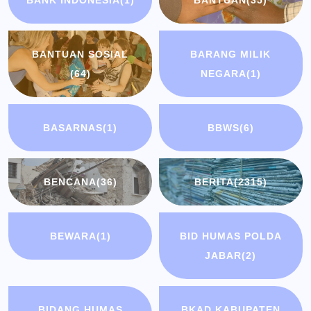
BANK INDONESIA
(1)
BANTUAN
(35)
BANTUAN SOSIAL
BARANG MILIK
(64)
NEGARA
(1)
BASARNAS
(1)
BBWS
(6)
BENCANA
(36)
BERITA
(2315)
BEWARA
(1)
BID HUMAS POLDA
JABAR
(2)
BIDANG HUMAS
BKAD KABUPATEN