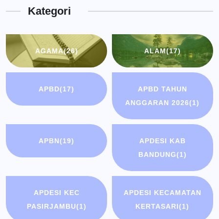
Kategori
Bandung
AGAMA
(26)
ALAM
(17)
APBD
(17)
APBD TAHUN
ANGGARAN 2026
(1)
APBN
(19)
APDESI KAB
BANDUNG
(1)
APDESI KEC
APDESI KECAMATAN
PASIRJAMBU
(1)
KERTASARI
(1)