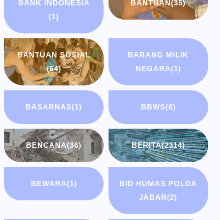
BANK INDONESIA
BANTUAN
(35)
(1)
BANTUAN SOSIAL
BARANG MILIK
(64)
NEGARA
(1)
BASARNAS
(1)
BBWS
(6)
BENCANA
(36)
BERITA
(2314)
BEWARA
(1)
BID HUMAS POLDA
JABAR
(2)