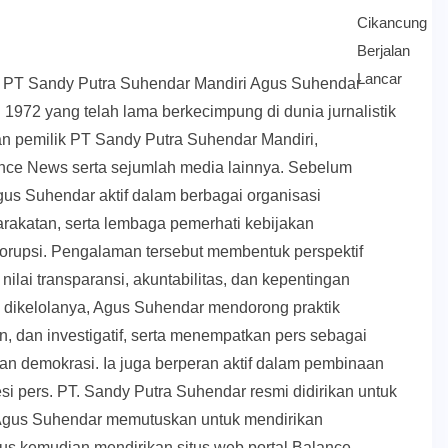
k PT Sandy Putra Suhendar Mandiri Agus Suhendar
 1972 yang telah lama berkecimpung di dunia jurnalistik
an pemilik PT Sandy Putra Suhendar Mandiri,
ce News serta sejumlah media lainnya. Sebelum
us Suhendar aktif dalam berbagai organisasi
akatan, serta lembaga pemerhati kebijakan
orupsi. Pengalaman tersebut membentuk perspektif
nilai transparansi, akuntabilitas, dan kepentingan
g dikelolanya, Agus Suhendar mendorong praktik
, dan investigatif, serta menempatkan pers sebagai
upan demokrasi. Ia juga berperan aktif dalam pembinaan
esi pers. PT. Sandy Putra Suhendar resmi didirikan untuk
Agus Suhendar memutuskan untuk mendirikan
us kemudian mendirikan situs web portal Balance