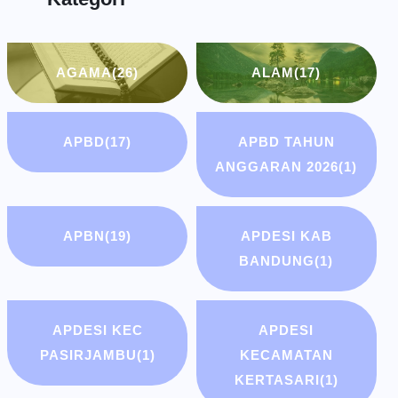
AGAMA
(26)
ALAM
(17)
APBD
(17)
APBD TAHUN
ANGGARAN 2026
(1)
APBN
(19)
APDESI KAB
BANDUNG
(1)
APDESI KEC
APDESI
PASIRJAMBU
(1)
KECAMATAN
KERTASARI
(1)