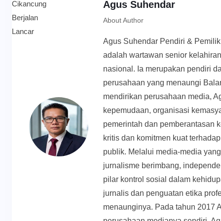
Agus Suhendar
About Author
Agus Suhendar Pendiri & Pemili
adalah wartawan senior kelahiran
nasional. Ia merupakan pendiri d
perusahaan yang menaungi Balan
mendirikan perusahaan media, Ag
kepemudaan, organisasi kemasyar
pemerintah dan pemberantasan k
kritis dan komitmen kuat terhadap 
publik. Melalui media-media yan
jurnalisme berimbang, independen
pilar kontrol sosial dalam kehid
jurnalis dan penguatan etika prof
menaunginya. Pada tahun 2017 
perusahaan medianya sendiri. Ag