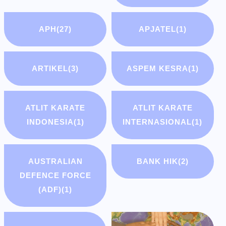
APH
(27)
APJATEL
(1)
ARTIKEL
(3)
ASPEM KESRA
(1)
ATLIT KARATE
ATLIT KARATE
INDONESIA
(1)
INTERNASIONAL
(1)
AUSTRALIAN
BANK HIK
(2)
DEFENCE FORCE
(ADF)
(1)