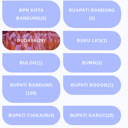
BPN KOTA
BUAPATI BANDUNG
BANDUNG
(5)
(2)
BUDAYA
(29)
BUKU LKS
(1)
BULOG
(1)
BUMN
(2)
BUPATI BANDUNG
BUPATI BOGOR
(1)
(128)
BUPATI CIANJUR
(4)
BUPATI GARUT
(22)