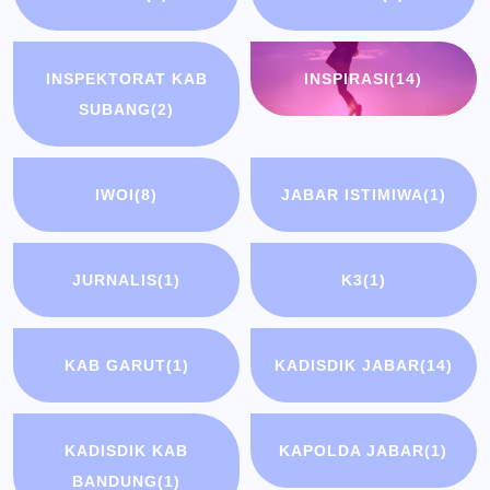
INSPEKTORAT KAB
INSPIRASI
(14)
SUBANG
(2)
IWOI
(8)
JABAR ISTIMIWA
(1)
JURNALIS
(1)
K3
(1)
KAB GARUT
(1)
KADISDIK JABAR
(14)
KADISDIK KAB
KAPOLDA JABAR
(1)
BANDUNG
(1)