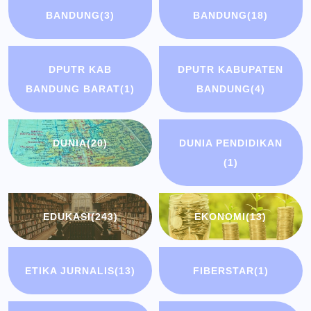
BANDUNG
(3)
BANDUNG
(18)
DPUTR KAB
DPUTR KABUPATEN
BANDUNG BARAT
(1)
BANDUNG
(4)
DUNIA
(20)
DUNIA PENDIDIKAN
(1)
EDUKASI
(243)
EKONOMI
(13)
ETIKA JURNALIS
(13)
FIBERSTAR
(1)