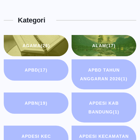
Dinas
Kota
Kategori
Bandung
AGAMA
(26)
ALAM
(17)
APBD
(17)
APBD TAHUN
ANGGARAN 2026
(1)
APBN
(19)
APDESI KAB
BANDUNG
(1)
APDESI KEC
APDESI KECAMATAN