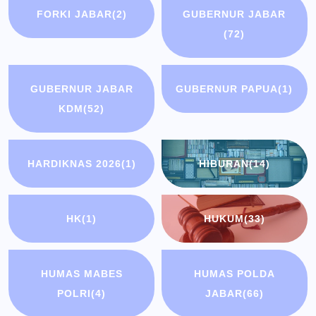
FORKI JABAR
(2)
GUBERNUR JABAR
(72)
GUBERNUR JABAR
GUBERNUR PAPUA
(1)
KDM
(52)
HARDIKNAS 2026
(1)
HIBURAN
(14)
HK
(1)
HUKUM
(33)
HUMAS MABES
HUMAS POLDA
POLRI
(4)
JABAR
(66)