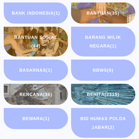
BANK INDONESIA
(1)
BANTUAN
(35)
BANTUAN SOSIAL
BARANG MILIK
(64)
NEGARA
(1)
BASARNAS
(1)
BBWS
(6)
BENCANA
(36)
BERITA
(2315)
BEWARA
(1)
BID HUMAS POLDA
JABAR
(2)