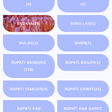
(5)
(2)
BUDAYA
(29)
BUKU LKS
(1)
BULOG
(1)
BUMN
(2)
BUPATI BANDUNG
BUPATI BOGOR
(1)
(128)
BUPATI CIANJUR
(4)
BUPATI GARUT
(22)
BUPATI KAB
BUPATI KAB GARUT