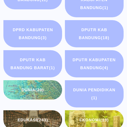
BANDUNG
(1)
DPRD KABUPATEN
DPUTR KAB
BANDUNG
(3)
BANDUNG
(18)
DPUTR KAB
DPUTR KABUPATEN
BANDUNG BARAT
(1)
BANDUNG
(4)
DUNIA
(20)
DUNIA PENDIDIKAN
(1)
EDUKASI
(243)
EKONOMI
(13)