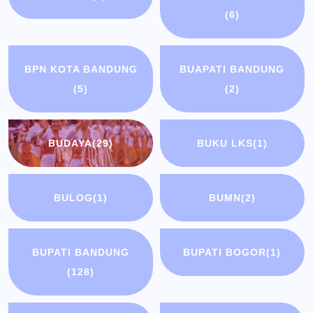
(6)
BPN KOTA BANDUNG
BUAPATI BANDUNG
(5)
(2)
BUDAYA
(29)
BUKU LKS
(1)
BULOG
(1)
BUMN
(2)
BUPATI BANDUNG
BUPATI BOGOR
(1)
(128)