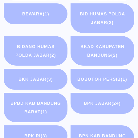
BEWARA
(1)
BID HUMAS POLDA
JABAR
(2)
BIDANG HUMAS
BKAD KABUPATEN
POLDA JABAR
(2)
BANDUNG
(2)
BKK JABAR
(3)
BOBOTOH PERSIB
(1)
BPBD KAB BANDUNG
BPK JABAR
(24)
BARAT
(1)
BPK RI
(3)
BPN KAB BANDUNG