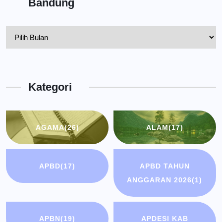
Bandung
Pelantikan
Kepala
Dinas
Kota
Kategori
Bandung
AGAMA
(26)
ALAM
(17)
APBD
(17)
APBD TAHUN
ANGGARAN 2026
(1)
APBN
(19)
APDESI KAB