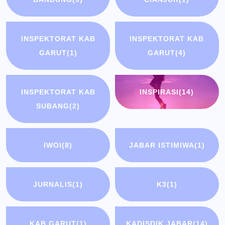
INSPEKTORAT KAB
INSPEKTORAT KAB
GARUT
(1)
GARUT
(4)
INSPEKTORAT KAB
INSPIRASI
(14)
SUBANG
(2)
IWOI
(8)
JABAR ISTIMIWA
(1)
JURNALIS
(1)
K3
(1)
KAB GARUT
(1)
KADISDIK JABAR
(14)