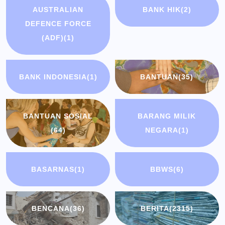
AUSTRALIAN
BANK HIK
(2)
DEFENCE FORCE
(ADF)
(1)
BANK INDONESIA
(1)
BANTUAN
(35)
BANTUAN SOSIAL
BARANG MILIK
(64)
NEGARA
(1)
BASARNAS
(1)
BBWS
(6)
BENCANA
(36)
BERITA
(2315)