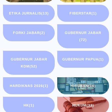
ETIKA JURNALIS
(13)
FIBERSTAR
(1)
FORKI JABAR
(2)
GUBERNUR JABAR
(72)
GUBERNUR JABAR
GUBERNUR PAPUA
(1)
KDM
(52)
HARDIKNAS 2026
(1)
HIBURAN
(14)
HK
(1)
HUKUM
(33)