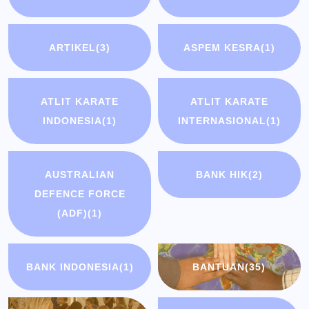
ARTIKEL
(3)
ASPEM KESRA
(1)
ATLIT KARATE
ATLIT KARATE
INDONESIA
(1)
INTERNASIONAL
(1)
AUSTRALIAN
BANK HIK
(2)
DEFENCE FORCE
(ADF)
(1)
BANK INDONESIA
(1)
BANTUAN
(35)