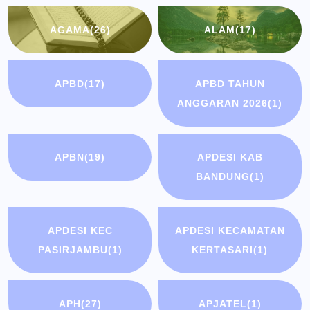
AGAMA
(26)
ALAM
(17)
APBD
(17)
APBD TAHUN
ANGGARAN 2026
(1)
APBN
(19)
APDESI KAB
BANDUNG
(1)
APDESI KEC
APDESI KECAMATAN
PASIRJAMBU
(1)
KERTASARI
(1)
APH
(27)
APJATEL
(1)