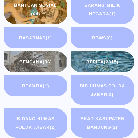
BANTUAN SOSIAL
BARANG MILIK
(64)
NEGARA
(1)
BASARNAS
(1)
BBWS
(6)
BENCANA
(36)
BERITA
(2315)
BEWARA
(1)
BID HUMAS POLDA
JABAR
(2)
BIDANG HUMAS
BKAD KABUPATEN
POLDA JABAR
(2)
BANDUNG
(2)