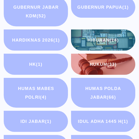
GUBERNUR JABAR
GUBERNUR PAPUA
(1)
KDM
(52)
HARDIKNAS 2026
(1)
HIBURAN
(14)
HK
(1)
HUKUM
(33)
HUMAS MABES
HUMAS POLDA
POLRI
(4)
JABAR
(66)
IDI JABAR
(1)
IDUL ADHA 1445 H
(1)