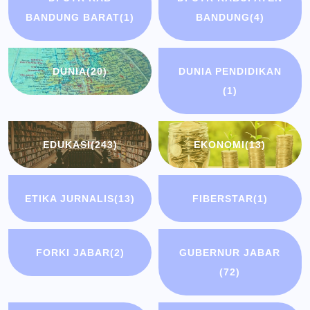
BANDUNG BARAT
(1)
BANDUNG
(4)
DUNIA
(20)
DUNIA PENDIDIKAN
(1)
EDUKASI
(243)
EKONOMI
(13)
ETIKA JURNALIS
(13)
FIBERSTAR
(1)
FORKI JABAR
(2)
GUBERNUR JABAR
(72)