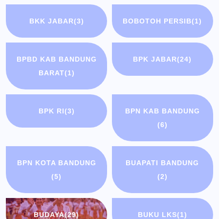
BKK JABAR
(3)
BOBOTOH PERSIB
(1)
BPBD KAB BANDUNG
BPK JABAR
(24)
BARAT
(1)
BPK RI
(3)
BPN KAB BANDUNG
(6)
BPN KOTA BANDUNG
BUAPATI BANDUNG
(5)
(2)
BUDAYA
(29)
BUKU LKS
(1)