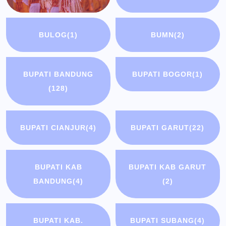
BULOG
(1)
BUMN
(2)
BUPATI BANDUNG
BUPATI BOGOR
(1)
(128)
BUPATI CIANJUR
(4)
BUPATI GARUT
(22)
BUPATI KAB
BUPATI KAB GARUT
BANDUNG
(4)
(2)
BUPATI KAB.
BUPATI SUBANG
(4)