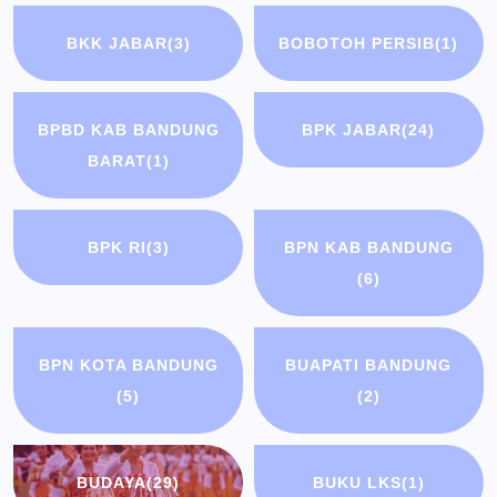
BKK JABAR
(3)
BOBOTOH PERSIB
(1)
BPBD KAB BANDUNG
BPK JABAR
(24)
BARAT
(1)
BPK RI
(3)
BPN KAB BANDUNG
(6)
BPN KOTA BANDUNG
BUAPATI BANDUNG
(5)
(2)
BUDAYA
(29)
BUKU LKS
(1)