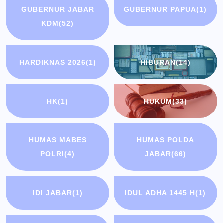
GUBERNUR JABAR
GUBERNUR PAPUA
(1)
KDM
(52)
HARDIKNAS 2026
(1)
HIBURAN
(14)
HK
(1)
HUKUM
(33)
HUMAS MABES
HUMAS POLDA
POLRI
(4)
JABAR
(66)
IDI JABAR
(1)
IDUL ADHA 1445 H
(1)