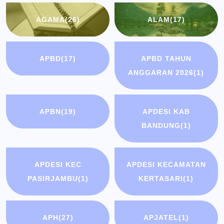
AGAMA
(26)
ALAM
(17)
APBD
(17)
APBD TAHUN
ANGGARAN 2026
(1)
APBN
(19)
APDESI KAB
BANDUNG
(1)
APDESI KEC
APDESI KECAMATAN
PASIRJAMBU
(1)
KERTASARI
(1)
APH
(27)
APJATEL
(1)