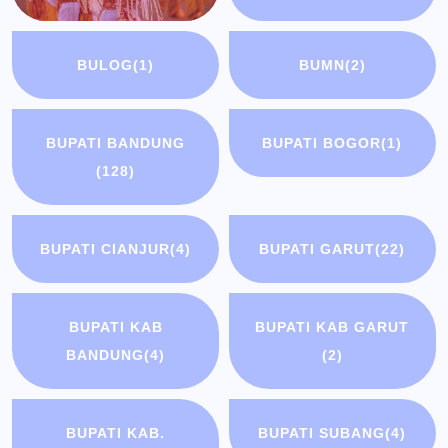
BULOG
(1)
BUMN
(2)
BUPATI BANDUNG
BUPATI BOGOR
(1)
(128)
BUPATI CIANJUR
(4)
BUPATI GARUT
(22)
BUPATI KAB
BUPATI KAB GARUT
BANDUNG
(4)
(2)
BUPATI KAB.
BUPATI SUBANG
(4)