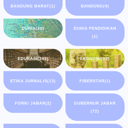
BANDUNG BARAT
(1)
BANDUNG
(4)
DUNIA
(20)
DUNIA PENDIDIKAN
(1)
EDUKASI
(243)
EKONOMI
(13)
ETIKA JURNALIS
(13)
FIBERSTAR
(1)
FORKI JABAR
(2)
GUBERNUR JABAR
(72)