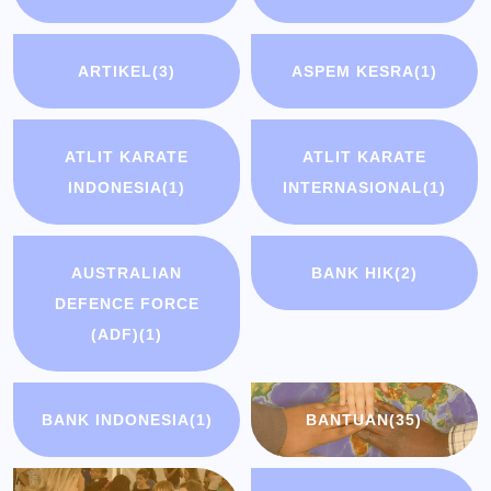
ARTIKEL
(3)
ASPEM KESRA
(1)
ATLIT KARATE
ATLIT KARATE
INDONESIA
(1)
INTERNASIONAL
(1)
AUSTRALIAN
BANK HIK
(2)
DEFENCE FORCE
(ADF)
(1)
BANK INDONESIA
(1)
BANTUAN
(35)