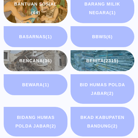
BANTUAN SOSIAL
BARANG MILIK
(64)
NEGARA
(1)
BASARNAS
(1)
BBWS
(6)
BENCANA
(36)
BERITA
(2315)
BEWARA
(1)
BID HUMAS POLDA
JABAR
(2)
BIDANG HUMAS
BKAD KABUPATEN
POLDA JABAR
(2)
BANDUNG
(2)