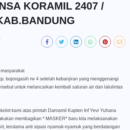
SA KORAMIL 2407 /
 KAB.BANDUNG
S
a masyarakat
p. bojongasih rw 4 setelah kebanjiran yang menggenangi
sebut untuk melancarkan kembali saluran air dan lalulintas
olot kami atas printah Danramil Kapten Inf Yevi Yuhana
elakukan membagikan * MASKER* baru kita melaksanakan
it, terutama anti sipasi nyamuk-nyamuk yang berdatangan