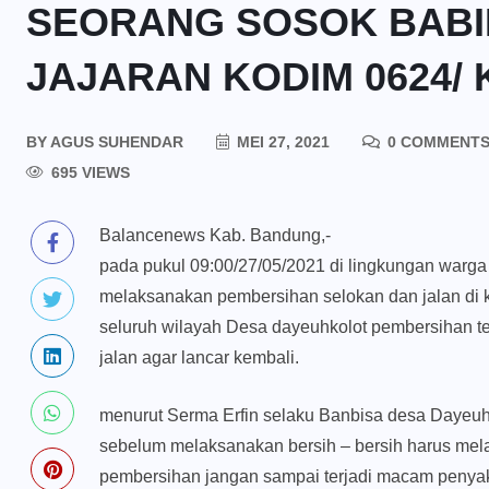
SEORANG SOSOK BABIN
JAJARAN KODIM 0624/
BY
AGUS SUHENDAR
MEI 27, 2021
0 COMMENT
695 VIEWS
Balancenews Kab. Bandung,-
pada pukul 09:00/27/05/2021 di lingkungan warg
melaksanakan pembersihan selokan dan jalan di k
seluruh wilayah Desa dayeuhkolot pembersihan ter
jalan agar lancar kembali.
menurut Serma Erfin selaku Banbisa desa Dayeuhk
sebelum melaksanakan bersih – bersih harus m
pembersihan jangan sampai terjadi macam penyak