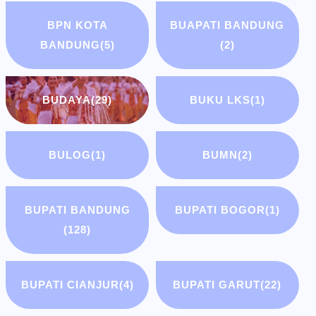
BPN KOTA
BUAPATI BANDUNG
BANDUNG
(5)
(2)
BUDAYA
(29)
BUKU LKS
(1)
BULOG
(1)
BUMN
(2)
BUPATI BANDUNG
BUPATI BOGOR
(1)
(128)
BUPATI CIANJUR
(4)
BUPATI GARUT
(22)