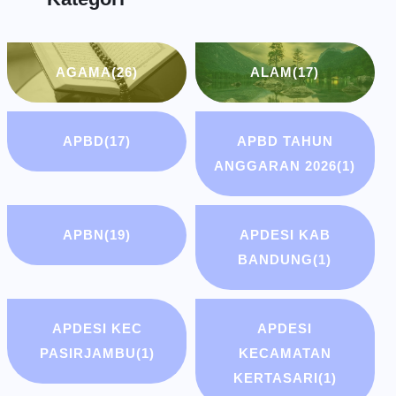
AGAMA
(26)
ALAM
(17)
APBD
(17)
APBD TAHUN
ANGGARAN 2026
(1)
APBN
(19)
APDESI KAB
BANDUNG
(1)
APDESI KEC
APDESI
PASIRJAMBU
(1)
KECAMATAN
KERTASARI
(1)