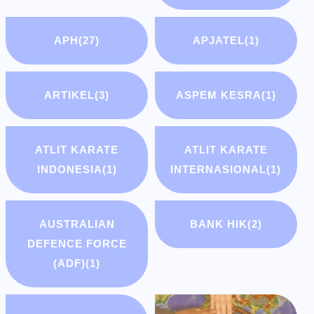
APH
(27)
APJATEL
(1)
ARTIKEL
(3)
ASPEM KESRA
(1)
ATLIT KARATE
ATLIT KARATE
INDONESIA
(1)
INTERNASIONAL
(1)
AUSTRALIAN
BANK HIK
(2)
DEFENCE FORCE
(ADF)
(1)