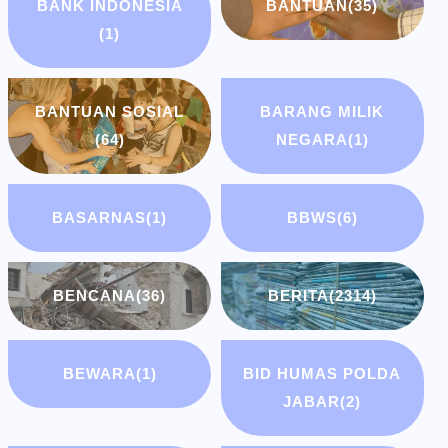
BANK INDONESIA
BANTUAN
(35)
(1)
BANTUAN SOSIAL
BARANG MILIK
(64)
NEGARA
(1)
BASARNAS
(1)
BBWS
(6)
BENCANA
(36)
BERITA
(2314)
BEWARA
(1)
BID HUMAS POLDA
JABAR
(2)