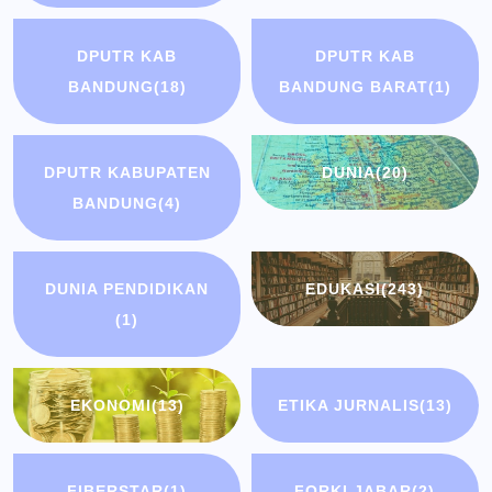
DPUTR KAB
DPUTR KAB
BANDUNG
(18)
BANDUNG BARAT
(1)
DPUTR KABUPATEN
DUNIA
(20)
BANDUNG
(4)
DUNIA PENDIDIKAN
EDUKASI
(243)
(1)
EKONOMI
(13)
ETIKA JURNALIS
(13)
FIBERSTAR
(1)
FORKI JABAR
(2)