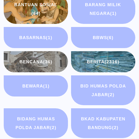
BANTUAN SOSIAL
BARANG MILIK
(64)
NEGARA
(1)
BASARNAS
(1)
BBWS
(6)
BENCANA
(36)
BERITA
(2316)
BEWARA
(1)
BID HUMAS POLDA
JABAR
(2)
BIDANG HUMAS
BKAD KABUPATEN
POLDA JABAR
(2)
BANDUNG
(2)