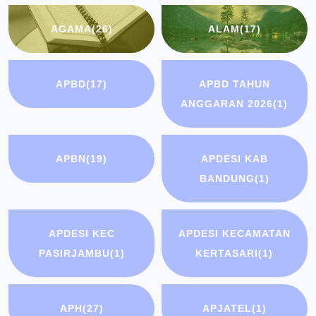
AGAMA
(26)
ALAM
(17)
APBD
(17)
APBD TAHUN
ANGGARAN 2026
(1)
APBN
(19)
APDESI KAB
BANDUNG
(1)
APDESI KEC
APDESI KECAMATAN
PASIRJAMBU
(1)
KERTASARI
(1)
APH
(27)
APJATEL
(1)