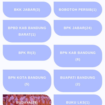
BKK JABAR
(3)
BOBOTOH PERSIB
(1)
BPBD KAB BANDUNG
BPK JABAR
(24)
BARAT
(1)
BPK RI
(3)
BPN KAB BANDUNG
(6)
BPN KOTA BANDUNG
BUAPATI BANDUNG
(5)
(2)
BUDAYA
(29)
BUKU LKS
(1)