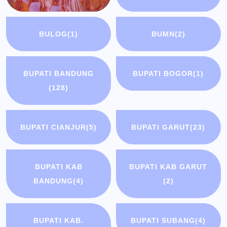
BULOG
(1)
BUMN
(2)
BUPATI BANDUNG
BUPATI BOGOR
(1)
(128)
BUPATI CIANJUR
(5)
BUPATI GARUT
(23)
BUPATI KAB
BUPATI KAB GARUT
BANDUNG
(4)
(2)
BUPATI KAB.
BUPATI SUBANG
(4)