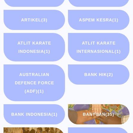
ARTIKEL
(3)
ASPEM KESRA
(1)
ATLIT KARATE
ATLIT KARATE
INDONESIA
(1)
INTERNASIONAL
(1)
AUSTRALIAN
BANK HIK
(2)
DEFENCE FORCE
(ADF)
(1)
BANK INDONESIA
(1)
BANTUAN
(35)