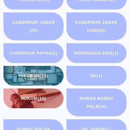
GUBERNUR JABAR
GUBERNUR JABAR
(72)
KDM
(52)
GUBERNUR PAPUA
(1)
HARDIKNAS 2026
(1)
HIBURAN
(14)
HK
(1)
HUKUM
(33)
HUMAS MABES
POLRI
(4)
HUMAS POLDA
IDI JABAR
(1)