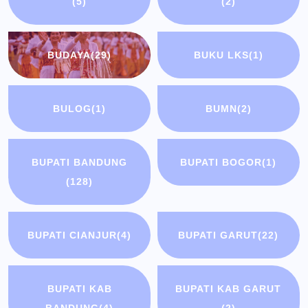
(5)
(2)
BUDAYA
(29)
BUKU LKS
(1)
BULOG
(1)
BUMN
(2)
BUPATI BANDUNG
BUPATI BOGOR
(1)
(128)
BUPATI CIANJUR
(4)
BUPATI GARUT
(22)
BUPATI KAB
BUPATI KAB GARUT