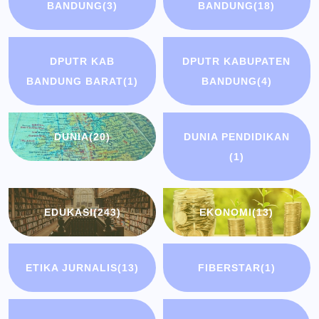
BANDUNG
(3)
BANDUNG
(18)
DPUTR KAB
DPUTR KABUPATEN
BANDUNG BARAT
(1)
BANDUNG
(4)
DUNIA
(20)
DUNIA PENDIDIKAN
(1)
EDUKASI
(243)
EKONOMI
(13)
ETIKA JURNALIS
(13)
FIBERSTAR
(1)