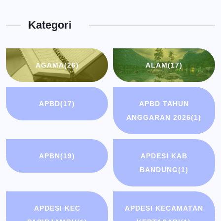
Kota
Kategori
Bandung
AGAMA
(26)
ALAM
(17)
APBD
(17)
APBD TAHUN
ANGGARAN 2026
(1)
APBN
(19)
APDESI KAB
BANDUNG
(1)
APDESI KEC
APDESI KECAMATAN