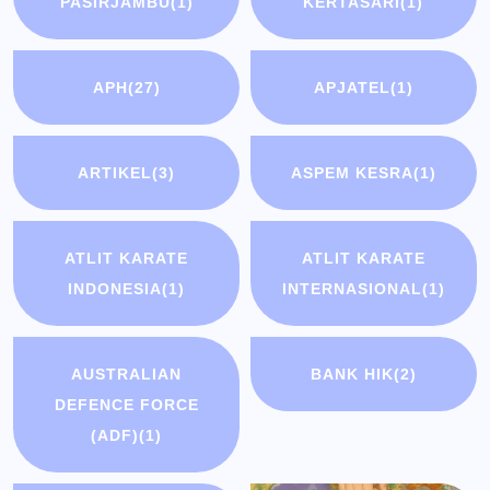
PASIRJAMBU
(1)
KERTASARI
(1)
APH
(27)
APJATEL
(1)
ARTIKEL
(3)
ASPEM KESRA
(1)
ATLIT KARATE
ATLIT KARATE
INDONESIA
(1)
INTERNASIONAL
(1)
AUSTRALIAN
BANK HIK
(2)
DEFENCE FORCE
(ADF)
(1)