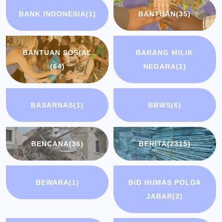
BANK INDONESIA
(1)
BANTUAN
(35)
BANTUAN SOSIAL
BARANG MILIK
(64)
NEGARA
(1)
BASARNAS
(1)
BBWS
(6)
BENCANA
(36)
BERITA
(2315)
BEWARA
(1)
BID HUMAS POLDA
JABAR
(2)