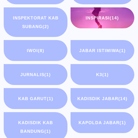
INSPEKTORAT KAB
INSPIRASI
(14)
SUBANG
(2)
IWOI
(8)
JABAR ISTIMIWA
(1)
JURNALIS
(1)
K3
(1)
KAB GARUT
(1)
KADISDIK JABAR
(14)
KADISDIK KAB
KAPOLDA JABAR
(1)
BANDUNG
(1)