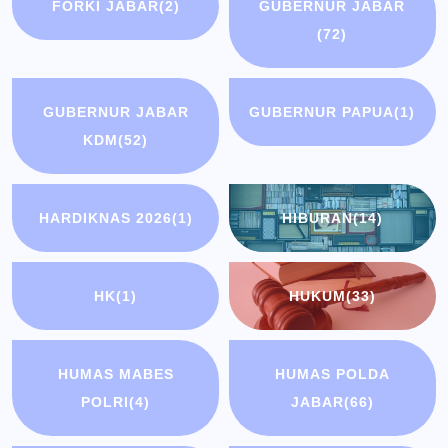
FORKI JABAR
(2)
GUBERNUR JABAR
(72)
GUBERNUR JABAR
GUBERNUR PAPUA
(1)
KDM
(52)
HARDIKNAS 2026
(1)
HIBURAN
(14)
HK
(1)
HUKUM
(33)
HUMAS MABES
HUMAS POLDA
POLRI
(4)
JABAR
(66)